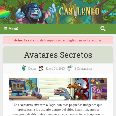
☰ Menú
Aviso:
Usa el sitio de Neopets.com en inglés para evitar errores.
Avatares Secretos
Gonza
Enero 01, 2025
3 Comentarios
Los
Avatares,
Avatars
o Avys
, son esas pequeñas imágenes que
representan a los usuario dentro del sitio. Estas imágenes se
consiguen de diferentes maneras y cada usuario tiene la opción de