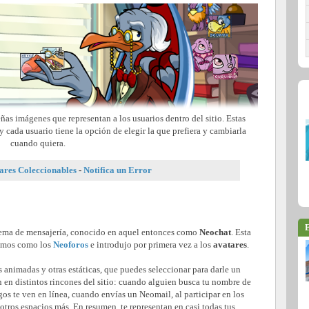
eñas imágenes que representan a los usuarios dentro del sitio. Estas
 cada usuario tiene la opción de elegir la que prefiera y cambiarla
cuando quiera.
ares Coleccionables
-
Notifica un Error
E
tema de mensajería, conocido en aquel entonces como
Neochat
. Esta
cemos como los
Neoforos
e introdujo por primera vez a los
avatares
.
 animadas y otras estáticas, que puedes seleccionar para darle un
n en distintos rincones del sitio: cuando alguien busca tu nombre de
gos te ven en línea, cuando envías un Neomail, al participar en los
 otros espacios más. En resumen, te representan en casi todas tus