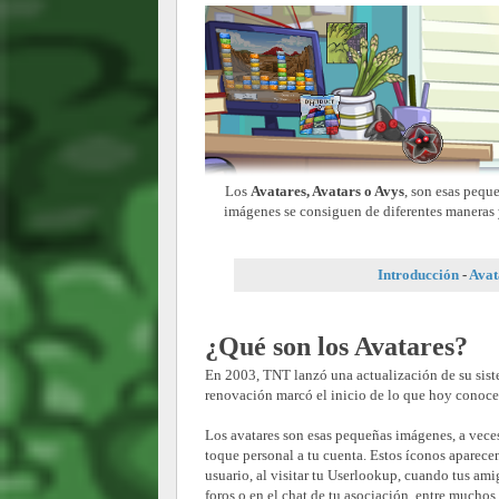
Los
Avatares,
Avatars
o Avys
, son esas pequ
imágenes se consiguen de diferentes maneras y
Introducción
-
Avat
¿Qué son los Avatares?
En 2003, TNT lanzó una actualización de su sis
renovación marcó el inicio de lo que hoy cono
Los avatares son esas pequeñas imágenes, a veces
toque personal a tu cuenta. Estos íconos aparece
usuario, al visitar tu Userlookup, cuando tus ami
foros o en el chat de tu asociación, entre muchos