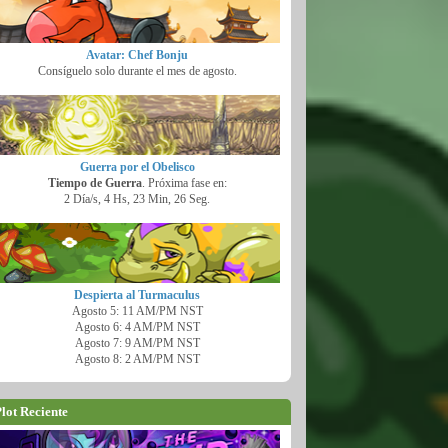
Avatar: Chef Bonju
Consíguelo solo durante el mes de agosto.
Guerra por el Obelisco
Tiempo de Guerra
. Próxima fase en:
2 Día/s, 4 Hs, 23 Min, 24 Seg.
Despierta al Turmaculus
Agosto 5: 11 AM/PM NST
Agosto 6: 4 AM/PM NST
Agosto 7: 9 AM/PM NST
Agosto 8: 2 AM/PM NST
lot Reciente