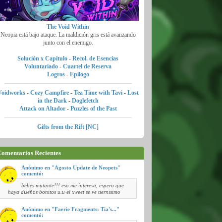
The Void Within
Neopia está bajo ataque. La maldición gris está avanzando
junto con el enemigo.
Solución x Capítulo
-
Recol. de Esencias
Voluntariado
-
Cuartel de Reserva
Logros
-
Epílogo
Voidworks
-
Cozy Campfire
-
Tea Time with Tavi
-
Lost
in the Dark
-
Doglefetch
Attack on Altador
-
Puzzles of the Past
Gifts from the Rift [NC]
omentarios Recientes
Anónimo en "Agosto Update de Neopets"
comentó:
bebes mutante!!! eso me interesa, espero que
haya diseños bonitos u.u el xweet se ve tiernisimo
Anónimo en "Faerie Fragments: Tia's..."
comentó: