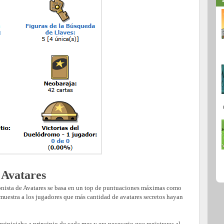
 Avatares
nista de Avatares se basa en un top de puntuaciones máximas como
 muestra a los jugadores que más cantidad de avatares secretos hayan
 reiniciaba a principio de cada mes y era necesario que registraras al