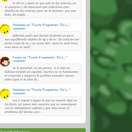
lo del nc y more nc que sale en las noticias, ya
se quejaron y tnt mencionó que reducirían esos
detalles en las noticias, pero no lo hicieron. por otro
lado, los anglo...
Anónimo en "Faerie Fragments: Tia's..."
comentó:
deberian pedir que lancen de forma un poco
mas equilibrada objetos de np y de nc. las noticias son
puras cosas de nc y ya cansa leer: more nc mall news,
even more nc mall...
Gonza en "Faerie Fragments: Tia's..."
comentó:
en lo personal, no me parece. si el sitio no
hubiese existido en español, muchos no lo hubiésemos
ni conocido y tampoco lo podrían entender nuevos
niños (que es la idea de...
Anónimo en "Faerie Fragments: Tia's..."
comentó:
voy a copiar y pegar lo que un usuario dejó en
los foros, así somos más usuarios que se comuniquen
con la embajadora nightter y que solucionen el
problema del idioma. por...
e puede interesar