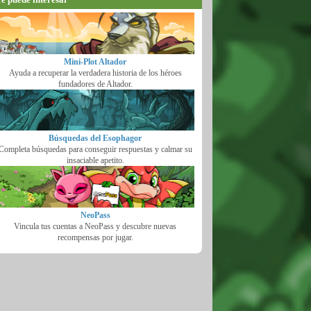
Mini-Plot Altador
Ayuda a recuperar la verdadera historia de los héroes
fundadores de Altador.
Búsquedas del Esophagor
Completa búsquedas para conseguir respuestas y calmar su
insaciable apetito.
NeoPass
Vincula tus cuentas a NeoPass y descubre nuevas
recompensas por jugar.