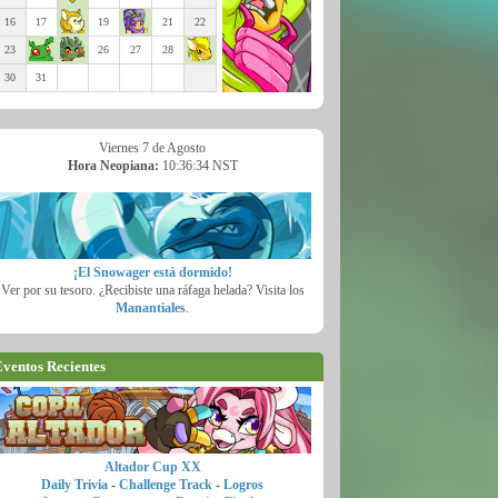
16
17
19
21
22
23
26
27
28
30
31
Viernes 7 de Agosto
Hora Neopiana:
10:36:35 NST
¡El Snowager está dormido!
Ver por su tesoro. ¿Recibiste una ráfaga helada? Visita los
Manantiales
.
ventos Recientes
Altador Cup XX
Daily Trivia
-
Challenge Track
-
Logros