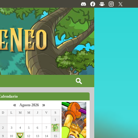
Calendario
«
»
Agosto 2026
D
L
M
M
J
V
S
1
2
3
4
5
6
7
9
10
12
13
14
15