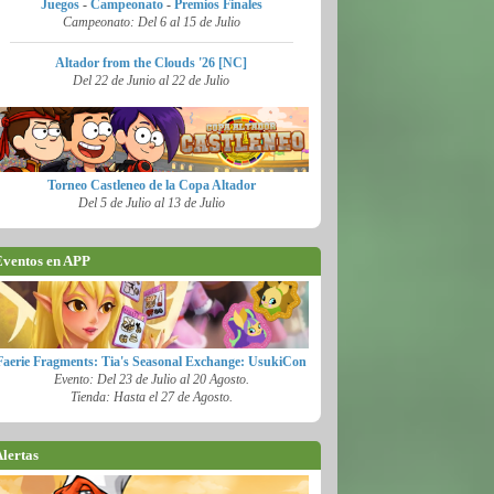
Juegos
-
Campeonato
-
Premios Finales
Campeonato: Del 6 al 15 de Julio
Altador from the Clouds '26 [NC]
Del 22 de Junio al 22 de Julio
Torneo Castleneo de la Copa Altador
Del 5 de Julio al 13 de Julio
ventos en APP
Faerie Fragments: Tia's Seasonal Exchange: UsukiCon
Evento: Del 23 de Julio al 20 Agosto.
Tienda: Hasta el 27 de Agosto.
lertas