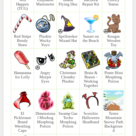
Happen
Marionette
Flying Disc
Repair Kit
Statue
(TCG)
Red Stripe
Plushie
Spellseeker
Sunset on
Kougra
Bendy
Wocky
Wizard Hat
the Beach
Wooden
Straw
Yoyo
Toy
Hamarama
Angry
Christmas
Brain &
Pirate Hissi
Ice Lolly
Meepit
Chomby
Brawn -
Morphing
Eyes
Plushie
Working
Potion
Together
El
Dimensiona
Swamp Gas
Scorchio
Terror
Picklesaur
l Moehog
Techo
Halloween
Mountain
Brand
Morphing
Morphing
Headband
Snowy Path
Wrestling
Potion
Potion
Backgroun
Cape
d