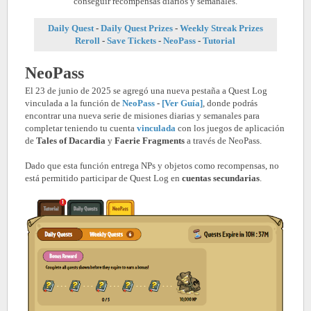
conseguir recompensas diarios y semanales.
Daily Quest
-
Daily Quest Prizes
-
Weekly Streak Prizes
Reroll
-
Save Tickets
-
NeoPass
-
Tutorial
NeoPass
El 23 de junio de 2025 se agregó una nueva pestaña a Quest Log
vinculada a la función de
NeoPass
-
[Ver Guía]
, donde podrás
encontrar una nueva serie de misiones diarias y semanales para
completar teniendo tu cuenta
vinculada
con los juegos de aplicación
de
Tales of Dacardia
y
Faerie Fragments
a través de NeoPass.
Dado que esta función entrega NPs y objetos como recompensas, no
está permitido participar de Quest Log en
cuentas secundarias
.