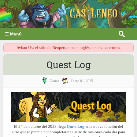
☰ Menú
Aviso:
Usa el sitio de Neopets.com en inglés para evitar errores.
Quest Log
Gonza
Enero 01, 2025
El 24 de octubre del 2023 llega
Quest Log
, una nueva función del
sitio que te premia por completar una serie de misiones cada día para