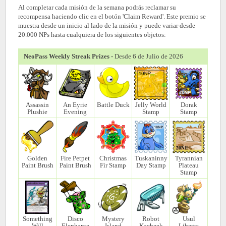
Al completar cada misión de la semana podrás reclamar su
recompensa haciendo clic en el botón 'Claim Reward'. Este premio se
muestra desde un inicio al lado de la misión y puede variar desde
20.000 NPs hasta cualquiera de los siguientes objetos:
NeoPass Weekly Streak Prizes -
Desde 6 de Julio de 2026
Assassin
An Eyrie
Battle Duck
Jelly World
Dorak
Plushie
Evening
Stamp
Stamp
Golden
Fire Petpet
Christmas
Tuskaninny
Tyrannian
Paint Brush
Paint Brush
Fir Stamp
Day Stamp
Plateau
Stamp
Something
Disco
Mystery
Robot
Usul
Will
Elephante
Island
Kacheek
Liberty