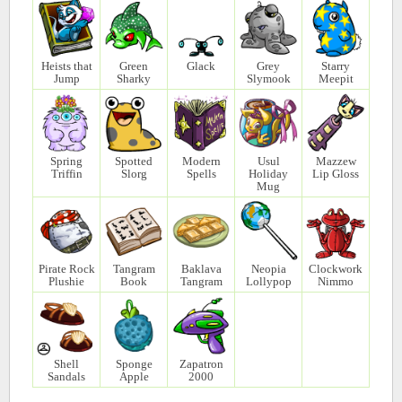
Heists that
Green
Glack
Grey
Starry
Jump
Sharky
Slymook
Meepit
Spring
Spotted
Modern
Usul
Mazzew
Triffin
Slorg
Spells
Holiday
Lip Gloss
Mug
Pirate Rock
Tangram
Baklava
Neopia
Clockwork
Plushie
Book
Tangram
Lollypop
Nimmo
Shell
Sponge
Zapatron
Sandals
Apple
2000