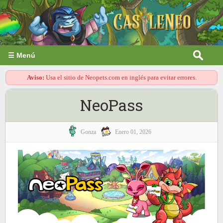
☰ Menú
Aviso:
Usa el sitio de Neopets.com en inglés para evitar errores.
NeoPass
Gonza
Enero 01, 2026