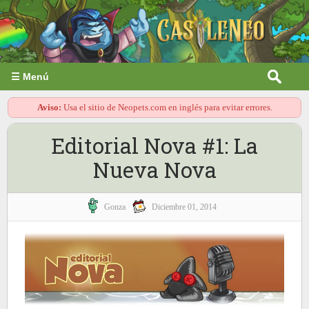
☰ Menú
Aviso:
Usa el sitio de Neopets.com en inglés para evitar errores.
Editorial Nova #1: La
Nueva Nova
Gonza
Diciembre 01, 2014