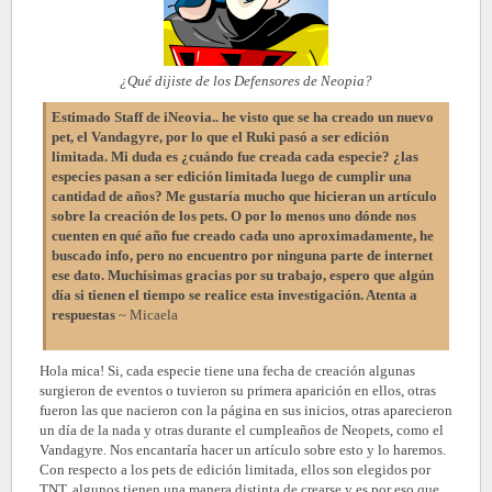
¿Qué dijiste de los Defensores de Neopia?
Estimado Staff de iNeovia.. he visto que se ha creado un nuevo
pet, el Vandagyre, por lo que el Ruki pasó a ser edición
limitada. Mi duda es ¿cuándo fue creada cada especie? ¿las
especies pasan a ser edición limitada luego de cumplir una
cantidad de años? Me gustaría mucho que hicieran un artículo
sobre la creación de los pets. O por lo menos uno dónde nos
cuenten en qué año fue creado cada uno aproximadamente, he
buscado info, pero no encuentro por ninguna parte de internet
ese dato. Muchísimas gracias por su trabajo, espero que algún
día si tienen el tiempo se realice esta investigación. Atenta a
respuestas
~ Micaela
Hola mica! Si, cada especie tiene una fecha de creación algunas
surgieron de eventos o tuvieron su primera aparición en ellos, otras
fueron las que nacieron con la página en sus inicios, otras aparecieron
un día de la nada y otras durante el cumpleaños de Neopets, como el
Vandagyre. Nos encantaría hacer un artículo sobre esto y lo haremos.
Con respecto a los pets de edición limitada, ellos son elegidos por
TNT, algunos tienen una manera distinta de crearse y es por eso que