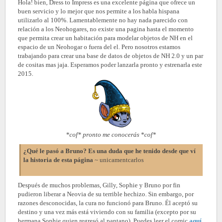
Hola! bien, Dress to Impress es una excelente página que ofrece un
buen servicio y lo mejor que nos permite a los habla hispana
utilizarlo al 100%. Lamentablemente no hay nada parecido con
relación a los Neohogares, no existe una pagina hasta el momento
que permita crear un habitación para modelar objetos de NH en el
espacio de un Neohogar o fuera del el. Pero nosotros estamos
trabajando para crear una base de datos de objetos de NH 2.0 y un par
de cositas mas jaja. Esperamos poder lanzarla pronto y estrenarla este
2015.
*cof* pronto me conocerás *cof*
¿Qué le pasó a Bruno? Es una duda que he tenido desde que ví
la historia de esta página
~
unicamentcarlos
Después de muchos problemas, Gilly, Sophie y Bruno por fin
pudieron liberar a Neovia de su terrible hechizo. Sin embargo, por
razones desconocidas, la cura no funcionó para Bruno. Él aceptó su
destino y una vez más está viviendo con su familia (excepto por su
hermana Sophie quien regresó al pantano). Puedes leer el comic
aquí
.