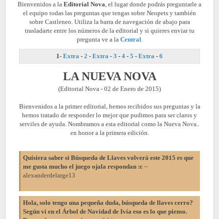
Bienvenidos a la
Editorial Nova
, el lugar donde podrás preguntarle a
el equipo todas las preguntas que tengas sobre Neopets y también
sobre Castleneo. Utiliza la barra de navegación de abajo para
trasladarte entre los números de la editorial y si quieres enviar tu
pregunta ve a la
Central
.
1-
Extra
-
2
-
Extra
-
3
-
4
-
5
-
Extra
-
6
LA NUEVA NOVA
(Editorial Nova - 02 de Enero de 2015)
Bienvenidos a la primer editorial, hemos recibidos sus preguntas y la
hemos tratado de responder lo mejor que pudimos para ser claros y
serviles de ayuda. Nombramos a esta editorial como la Nueva Nova..
en honor a la primera edición.
Quisiera saber si Búsqueda de Llaves volverá este 2015 es que
me gusta mucho el juego ojala respondan :c
~
alexanderdelarge13
Hola, solo tengo una pequeña duda, búsqueda de llaves cerro?
Según vi en el Árbol de Navidad de Ivía eso es lo que pienso.