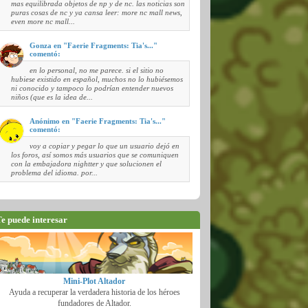
mas equilibrada objetos de np y de nc. las noticias son
puras cosas de nc y ya cansa leer: more nc mall news,
even more nc mall...
Gonza en "Faerie Fragments: Tia's..."
comentó:
en lo personal, no me parece. si el sitio no
hubiese existido en español, muchos no lo hubiésemos
ni conocido y tampoco lo podrían entender nuevos
niños (que es la idea de...
Anónimo en "Faerie Fragments: Tia's..."
comentó:
voy a copiar y pegar lo que un usuario dejó en
los foros, así somos más usuarios que se comuniquen
con la embajadora nightter y que solucionen el
problema del idioma. por...
e puede interesar
Mini-Plot Altador
Ayuda a recuperar la verdadera historia de los héroes
fundadores de Altador.