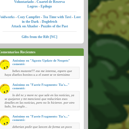
Voluntariado
-
Cuartel de Reserva
Logros
-
Epílogo
Voidworks
-
Cozy Campfire
-
Tea Time with Tavi
-
Lost
in the Dark
-
Doglefetch
Attack on Altador
-
Puzzles of the Past
Gifts from the Rift [NC]
omentarios Recientes
Anónimo en "Agosto Update de Neopets"
comentó:
bebes mutante!!! eso me interesa, espero que
haya diseños bonitos u.u el xweet se ve tiernisimo
Anónimo en "Faerie Fragments: Tia's..."
comentó:
lo del nc y more nc que sale en las noticias, ya
se quejaron y tnt mencionó que reducirían esos
detalles en las noticias, pero no lo hicieron. por otro
lado, los anglo...
Anónimo en "Faerie Fragments: Tia's..."
comentó:
deberian pedir que lancen de forma un poco