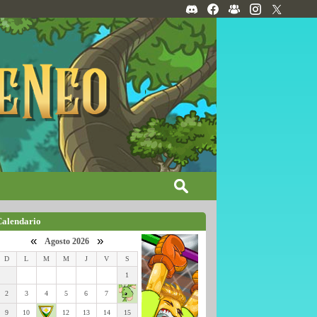
Calendario
«
»
Agosto 2026
D
L
M
M
J
V
S
1
2
3
4
5
6
7
9
10
12
13
14
15