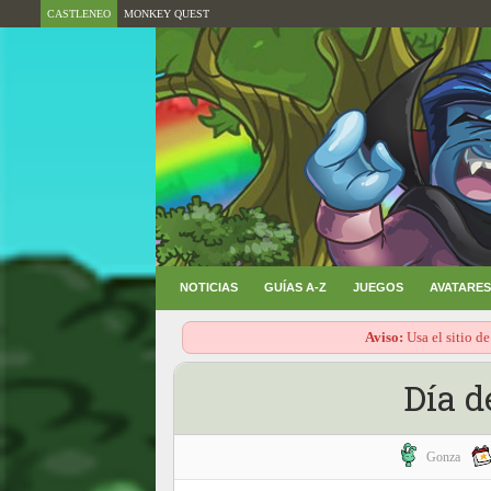
CASTLENEO
MONKEY QUEST
NOTICIAS
GUÍAS A-Z
JUEGOS
AVATARES
Aviso:
Usa el sitio de
Día d
Gonza