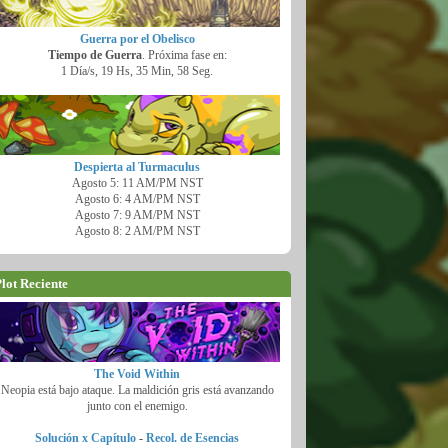
Guerra por el Obelisco
Tiempo de Guerra
. Próxima fase en:
1 Día/s, 19 Hs, 35 Min, 57 Seg.
Despierta al Turmaculus
Agosto 5: 11 AM/PM NST
Agosto 6: 4 AM/PM NST
Agosto 7: 9 AM/PM NST
Agosto 8: 2 AM/PM NST
lot Reciente
The Void Within
Neopia está bajo ataque. La maldición gris está avanzando
junto con el enemigo.
Solución x Capítulo
-
Recol. de Esencias