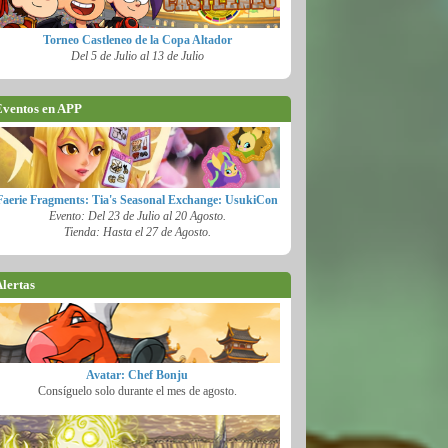
Torneo Castleneo de la Copa Altador
Del 5 de Julio al 13 de Julio
ventos en APP
Faerie Fragments: Tia's Seasonal Exchange: UsukiCon
Evento: Del 23 de Julio al 20 Agosto.
Tienda: Hasta el 27 de Agosto.
lertas
Avatar: Chef Bonju
Consíguelo solo durante el mes de agosto.