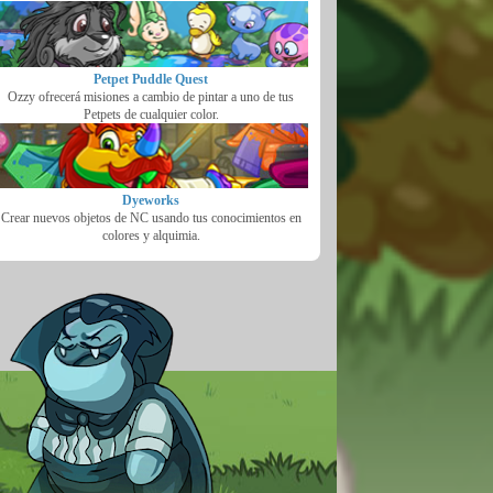
Petpet Puddle Quest
Ozzy ofrecerá misiones a cambio de pintar a uno de tus
Petpets de cualquier color.
Dyeworks
Crear nuevos objetos de NC usando tus conocimientos en
colores y alquimia.