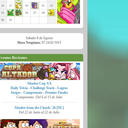
16
17
19
21
22
23
26
27
28
30
31
Sábado 8 de Agosto
Hora Neopiana:
07:24:03 NST
ventos Recientes
Altador Cup XX
Daily Trivia
-
Challenge Track
-
Logros
Juegos
-
Campeonato
-
Premios Finales
Campeonato: Del 6 al 15 de Julio
Altador from the Clouds '26 [NC]
Del 22 de Junio al 22 de Julio