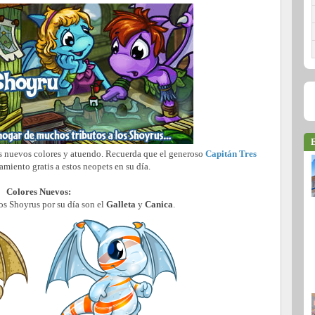
E
us nuevos colores y atuendo. Recuerda que el generoso
Capitán Tres
amiento gratis a estos neopets en su día.
Colores Nuevos:
os Shoyrus por su día son el
Galleta
y
Canica
.