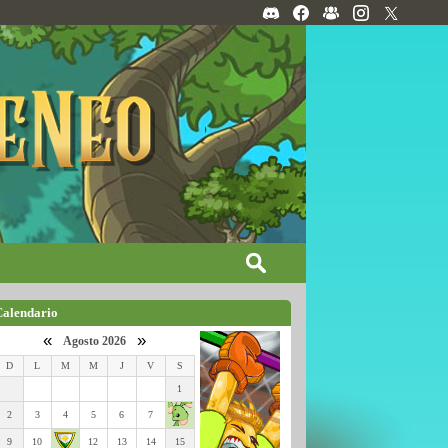
Calendario
«
»
Agosto 2026
D
L
M
M
J
V
S
1
2
3
4
5
6
7
9
10
12
13
14
15