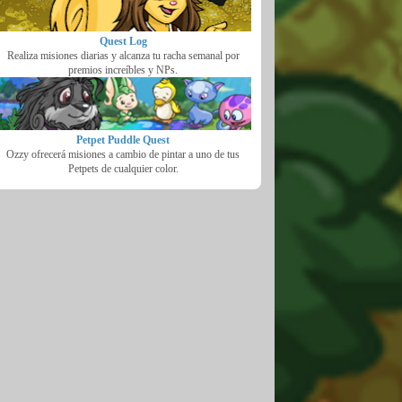
Quest Log
Realiza misiones diarias y alcanza tu racha semanal por
premios increíbles y NPs.
Petpet Puddle Quest
Ozzy ofrecerá misiones a cambio de pintar a uno de tus
Petpets de cualquier color.