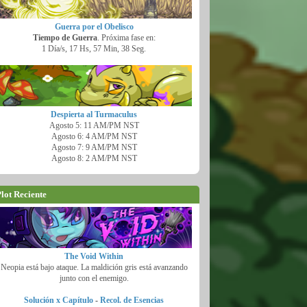
Guerra por el Obelisco
Tiempo de Guerra
. Próxima fase en:
1 Día/s, 17 Hs, 57 Min, 37 Seg.
Despierta al Turmaculus
Agosto 5: 11 AM/PM NST
Agosto 6: 4 AM/PM NST
Agosto 7: 9 AM/PM NST
Agosto 8: 2 AM/PM NST
lot Reciente
The Void Within
Neopia está bajo ataque. La maldición gris está avanzando
junto con el enemigo.
Solución x Capítulo
-
Recol. de Esencias