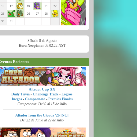
16
17
19
21
22
23
26
27
28
30
31
Sábado 8 de Agosto
Hora Neopiana:
09:02:23 NST
ventos Recientes
Altador Cup XX
Daily Trivia
-
Challenge Track
-
Logros
Juegos
-
Campeonato
-
Premios Finales
Campeonato: Del 6 al 15 de Julio
Altador from the Clouds '26 [NC]
Del 22 de Junio al 22 de Julio