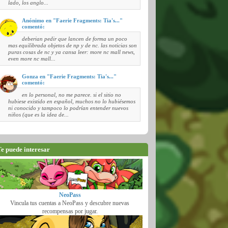
lado, los anglo...
Anónimo en "Faerie Fragments: Tia's..."
comentó:
deberian pedir que lancen de forma un poco
mas equilibrada objetos de np y de nc. las noticias son
puras cosas de nc y ya cansa leer: more nc mall news,
even more nc mall...
Gonza en "Faerie Fragments: Tia's..."
comentó:
en lo personal, no me parece. si el sitio no
hubiese existido en español, muchos no lo hubiésemos
ni conocido y tampoco lo podrían entender nuevos
niños (que es la idea de...
e puede interesar
NeoPass
Vincula tus cuentas a NeoPass y descubre nuevas
recompensas por jugar.