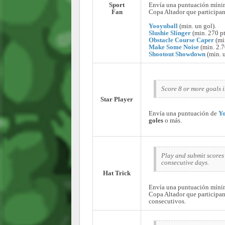
Sport
Envía una puntuación mínim
Fan
Copa Altador que participan
Yooyuball
(min. un gol).
Slushie Slinger
(min. 270 pt
Obstacle Course Caper
(mi
Make Some Noise
(min. 2.7
Shootout Showdown
(min. u
Score 8 or more goals 
Star Player
Envía una puntuación de
Yo
goles
o más.
Play and submit scores
consecutive days.
Hat Trick
Envía una puntuación mínim
Copa Altador que participan
consecutivos.