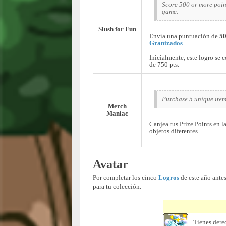
Score 500 or more point
game.
Slush for Fun
Envía una puntuación de
50
Granizados
.
Inicialmente, este logro se
de 750 pts.
Purchase 5 unique item
Merch
Maniac
Canjea tus Prize Points en l
objetos diferentes.
Avatar
Por completar los cinco
Logros
de este año ante
para tu colección.
Tienes derec