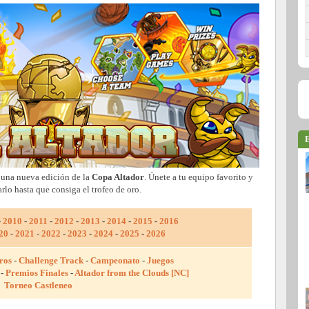
E
 una nueva edición de la
Copa Altador
. Únete a tu equipo favorito y
arlo hasta que consiga el trofeo de oro.
-
2010
-
2011
-
2012
-
2013
-
2014
-
2015
-
2016
20
-
2021
-
2022
-
2023
-
2024
-
2025
-
2026
ros
-
Challenge Track
-
Campeonato
-
Juegos
-
Premios Finales
-
Altador from the Clouds [NC]
Torneo Castleneo