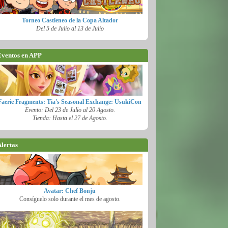
Torneo Castleneo de la Copa Altador
Del 5 de Julio al 13 de Julio
ventos en APP
Faerie Fragments: Tia's Seasonal Exchange: UsukiCon
Evento: Del 23 de Julio al 20 Agosto.
Tienda: Hasta el 27 de Agosto.
lertas
Avatar: Chef Bonju
Consíguelo solo durante el mes de agosto.