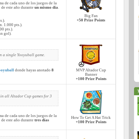
a de cada uno de los juegos de la
 de este año durante
un mismo día
.
Big Fan
+50 Prize Points
s.).
n. 1.000 pts.).
00 pts.).
n gol).
in a single Yooyuball game.
oyuball
donde hayas anotado
8
MVP Altador Cup
Banner
+100 Prize Points
T
 in all Altador Cup games for 3
a de cada uno de los juegos de la
How To Get A Hat Trick
 de este año durante
tres días
+100 Prize Points