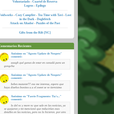
Voluntariado
-
Cuartel de Reserva
Logros
-
Epílogo
Voidworks
-
Cozy Campfire
-
Tea Time with Tavi
-
Lost
in the Dark
-
Doglefetch
Attack on Altador
-
Puzzles of the Past
Gifts from the Rift [NC]
omentarios Recientes
Anónimo en "Agosto Update de Neopets"
comentó:
aaagh qué ganas de estar en canadá para un
gongcha
Anónimo en "Agosto Update de Neopets"
comentó:
bebes mutante!!! eso me interesa, espero que
haya diseños bonitos u.u el xweet se ve tiernisimo
Anónimo en "Faerie Fragments: Tia's..."
comentó:
lo del nc y more nc que sale en las noticias, ya
se quejaron y tnt mencionó que reducirían esos
detalles en las noticias, pero no lo hicieron. por otro