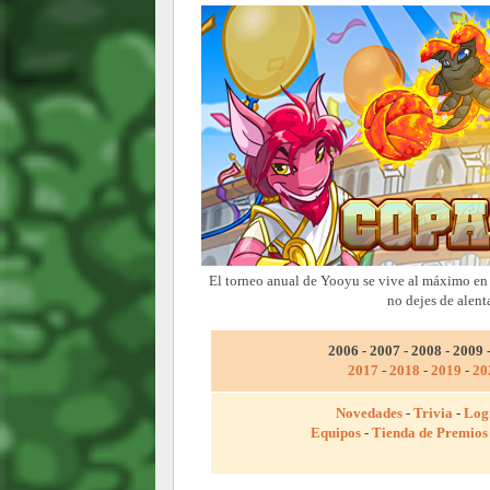
El torneo anual de Yooyu se vive al máximo en
no dejes de alent
2006 - 2007 - 2008 - 2009 
2017
-
2018
-
2019
-
20
Novedades
-
Trivia
-
Log
Equipos
-
Tienda de Premios