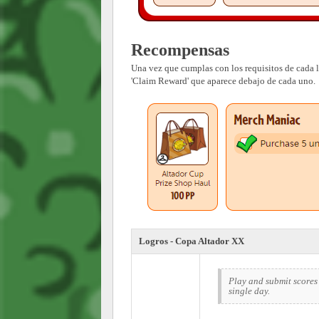
Recompensas
Una vez que cumplas con los requisitos de cada l
'Claim Reward' que aparece debajo de cada uno.
Logros - Copa Altador XX
Play and submit scores
single day.