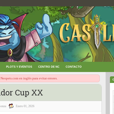
PLOTS Y EVENTOS
CENTRO DE NC
CONTACTO
 Neopets.com en inglés para evitar errores.
ador Cup XX
onza
Enero 01, 2026