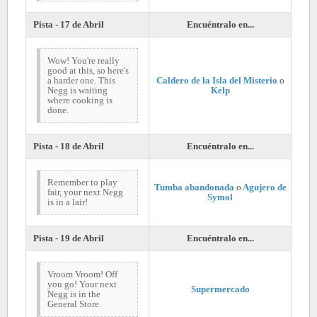
Pista - 17 de Abril
Encuéntralo en...
Wow! You're really
good at this, so here's
a harder one. This
Caldero de la Isla del Misterio
o
Negg is waiting
Kelp
where cooking is
done.
Pista - 18 de Abril
Encuéntralo en...
Remember to play
Tumba abandonada
o
Agujero de
fair, your next Negg
Symol
is in a lair!
Pista - 19 de Abril
Encuéntralo en...
Vroom Vroom! Off
you go! Your next
Supermercado
Negg is in the
General Store.