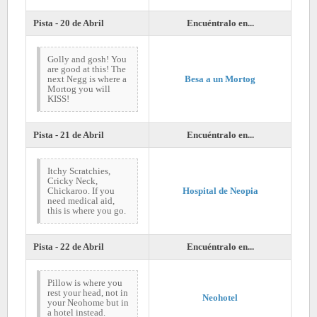
Pista - 20 de Abril
Encuéntralo en...
Golly and gosh! You
are good at this! The
next Negg is where a
Besa a un Mortog
Mortog you will
KISS!
Pista - 21 de Abril
Encuéntralo en...
Itchy Scratchies,
Cricky Neck,
Chickaroo. If you
Hospital de Neopia
need medical aid,
this is where you go.
Pista - 22 de Abril
Encuéntralo en...
Pillow is where you
rest your head, not in
Neohotel
your Neohome but in
a hotel instead.