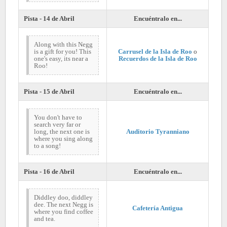
Pista - 14 de Abril
Encuéntralo en...
Along with this Negg
is a gift for you! This
Carrusel de la Isla de Roo
o
one's easy, its near a
Recuerdos de la Isla de Roo
Roo!
Pista - 15 de Abril
Encuéntralo en...
You don't have to
search very far or
long, the next one is
Auditorio Tyranniano
where you sing along
to a song!
Pista - 16 de Abril
Encuéntralo en...
Diddley doo, diddley
dee. The next Negg is
Cafetería Antigua
where you find coffee
and tea.