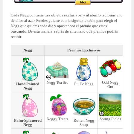
Cada Negg contiene tres objetos exclusivos, y al abrirlo recibirás uno
de ellos al azar. Puedes guiarte con la siguiente tabla para elegir el
Negg que quieras cada día y apostar por el premio que estes
buscando. De esta manera, sabrás de antemano qué premios podrás
recibir.
Negg
Premios Exclusivos
Negg Tea Set
Odd Negg
Hand Painted
Eu De Negg
Out
Negg
Neggy Treats
Spring Fields
Paint-Splattered
Rotten Negg
Negg
Soup