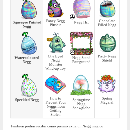
Fancy Negg
Chocolate
Squeegee Painted
Negg Hat
Plushie
Filled Negg
Negg
One Eyed
Pretty Negg
Watercoloured
Negg Stand
Negg
Shield
Negg
Foreground
Monster
Wind-up Toy
How to
Spring
Speckled Negg
Springtime
Prevent Your
Magaral
Negg
Neggs from
Snowglobe
Getting
Stolen
También podrás recibir como premio extra un Negg mágico