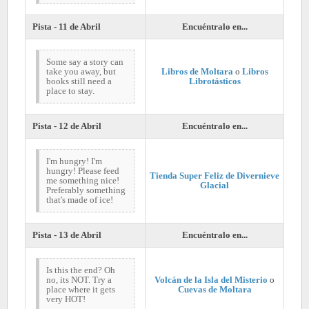
Pista - 11 de Abril
Encuéntralo en...
Some say a story can
take you away, but
Libros de Moltara
o
Libros
books still need a
Librotásticos
place to stay.
Pista - 12 de Abril
Encuéntralo en...
I'm hungry! I'm
hungry! Please feed
Tienda Super Feliz de Divernieve
me something nice!
Glacial
Preferably something
that's made of ice!
Pista - 13 de Abril
Encuéntralo en...
Is this the end? Oh
no, its NOT. Try a
Volcán de la Isla del Misterio
o
place where it gets
Cuevas de Moltara
very HOT!