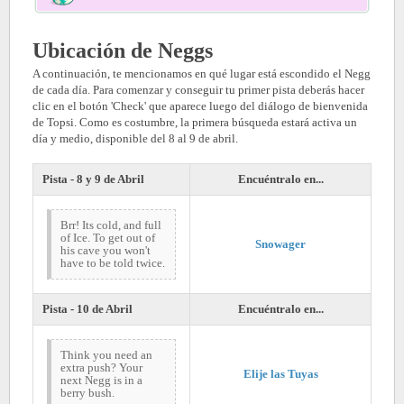
Ubicación de Neggs
A continuación, te mencionamos en qué lugar está escondido el Negg
de cada día. Para comenzar y conseguir tu primer pista deberás hacer
clic en el botón 'Check' que aparece luego del diálogo de bienvenida
de Topsi. Como es costumbre, la primera búsqueda estará activa un
día y medio, disponible del 8 al 9 de abril.
Pista - 8 y 9 de Abril
Encuéntralo en...
Brr! Its cold, and full
of Ice. To get out of
Snowager
his cave you won't
have to be told twice.
Pista - 10 de Abril
Encuéntralo en...
Think you need an
extra push? Your
Elije las Tuyas
next Negg is in a
berry bush.