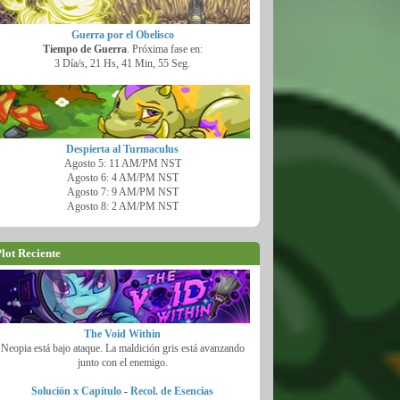
Guerra por el Obelisco
Tiempo de Guerra
. Próxima fase en:
3 Día/s, 21 Hs, 41 Min, 53 Seg.
Despierta al Turmaculus
Agosto 5: 11 AM/PM NST
Agosto 6: 4 AM/PM NST
Agosto 7: 9 AM/PM NST
Agosto 8: 2 AM/PM NST
lot Reciente
The Void Within
Neopia está bajo ataque. La maldición gris está avanzando
junto con el enemigo.
Solución x Capítulo
-
Recol. de Esencias