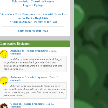
Voluntariado
-
Cuartel de Reserva
Logros
-
Epílogo
Voidworks
-
Cozy Campfire
-
Tea Time with Tavi
-
Lost
in the Dark
-
Doglefetch
Attack on Altador
-
Puzzles of the Past
Gifts from the Rift [NC]
omentarios Recientes
Anónimo en "Faerie Fragments: Tia's..."
comentó:
lo del nc y more nc que sale en las noticias, ya
se quejaron y tnt mencionó que reducirían esos
detalles en las noticias, pero no lo hicieron. por otro
lado, los anglo...
Anónimo en "Faerie Fragments: Tia's..."
comentó:
deberian pedir que lancen de forma un poco
mas equilibrada objetos de np y de nc. las noticias son
puras cosas de nc y ya cansa leer: more nc mall news,
even more nc mall...
Gonza en "Faerie Fragments: Tia's..."
comentó: