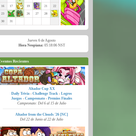
16
17
19
21
22
23
26
27
28
30
31
Jueves 6 de Agosto
Hora Neopiana:
05:18:07 NST
ventos Recientes
Altador Cup XX
Daily Trivia
-
Challenge Track
-
Logros
Juegos
-
Campeonato
-
Premios Finales
Campeonato: Del 6 al 15 de Julio
Altador from the Clouds '26 [NC]
Del 22 de Junio al 22 de Julio