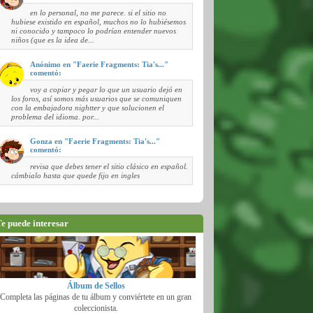
en lo personal, no me parece. si el sitio no
hubiese existido en español, muchos no lo hubiésemos
ni conocido y tampoco lo podrían entender nuevos
niños (que es la idea de...
Anónimo en "Faerie Fragments: Tia's..."
comentó:
voy a copiar y pegar lo que un usuario dejó en
los foros, así somos más usuarios que se comuniquen
con la embajadora nightter y que solucionen el
problema del idioma. por...
Gonza en "Faerie Fragments: Tia's..."
comentó:
revisa que debes tener el sitio clásico en español.
cámbialo hasta que quede fijo en ingles
e puede interesar
Álbum de Sellos
Completa las páginas de tu álbum y conviértete en un gran
coleccionista.