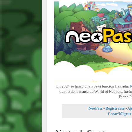
En 2024 se lanzó una nueva función llamada:
N
dentro de la marca de World of Neopets, incl
Faerie F
NeoPass
-
Registrarse
-
Aj
Crear/Migrar