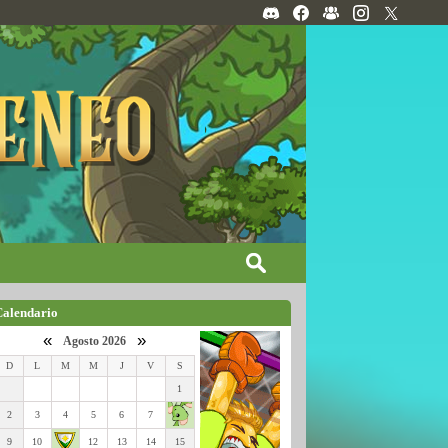
Calendario
«
»
Agosto 2026
D
L
M
M
J
V
S
1
2
3
4
5
6
7
9
10
12
13
14
15