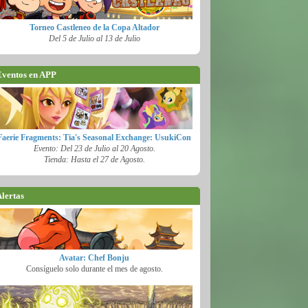
Torneo Castleneo de la Copa Altador
Del 5 de Julio al 13 de Julio
ventos en APP
Faerie Fragments: Tia's Seasonal Exchange: UsukiCon
Evento: Del 23 de Julio al 20 Agosto.
Tienda: Hasta el 27 de Agosto.
lertas
Avatar: Chef Bonju
Consíguelo solo durante el mes de agosto.