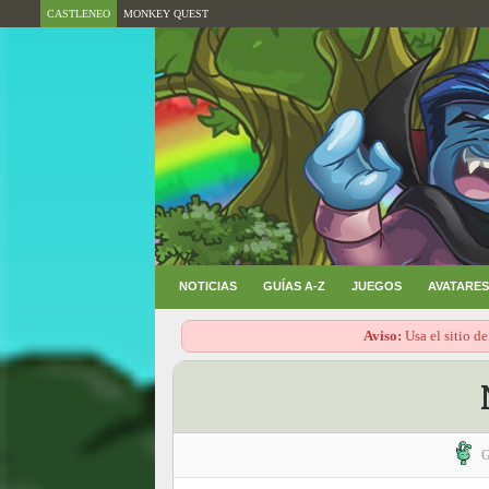
CASTLENEO
MONKEY QUEST
NOTICIAS
GUÍAS A-Z
JUEGOS
AVATARES
Aviso:
Usa el sitio de
G