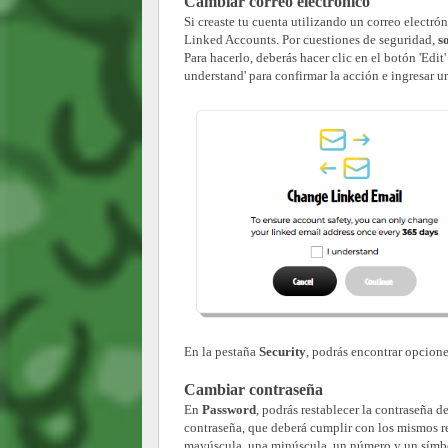
Cambiar correo electrónico
Si creaste tu cuenta utilizando un correo electrón
Linked Accounts. Por cuestiones de seguridad,
s
Para hacerlo, deberás hacer clic en el botón 'Edit
understand' para confirmar la acción e ingresar u
En la pestaña
Security
, podrás encontrar opcion
Cambiar contraseña
En
Password
, podrás restablecer la contraseña 
contraseña, que deberá cumplir con los mismos req
mayúscula, una minúscula, un número y un símbol