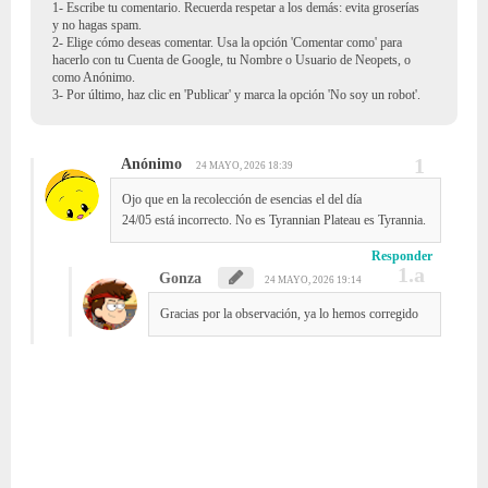
1- Escribe tu comentario. Recuerda respetar a los demás: evita groserías
y no hagas spam.
2- Elige cómo deseas comentar. Usa la opción 'Comentar como' para
hacerlo con tu Cuenta de Google, tu Nombre o Usuario de Neopets, o
como Anónimo.
3- Por último, haz clic en 'Publicar' y marca la opción 'No soy un robot'.
Anónimo
24 MAYO, 2026 18:39
Ojo que en la recolección de esencias el del día
24/05 está incorrecto. No es Tyrannian Plateau es Tyrannia.
Responder
Gonza
24 MAYO, 2026 19:14
Gracias por la observación, ya lo hemos corregido