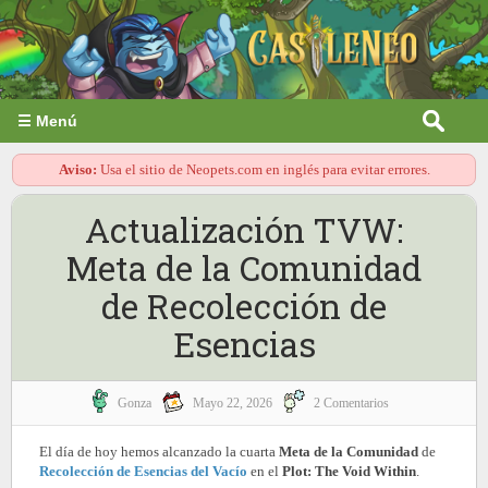
☰ Menú
Aviso:
Usa el sitio de Neopets.com en inglés para evitar errores.
Actualización TVW:
Meta de la Comunidad
de Recolección de
Esencias
Gonza
Mayo 22, 2026
2 Comentarios
El día de hoy hemos alcanzado la cuarta
Meta de la Comunidad
de
Recolección de Esencias del Vacío
en el
Plot: The Void Within
.