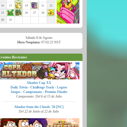
16
17
19
21
22
23
26
27
28
30
31
Sábado 8 de Agosto
Hora Neopiana:
07:02:25 NST
ventos Recientes
Altador Cup XX
Daily Trivia
-
Challenge Track
-
Logros
Juegos
-
Campeonato
-
Premios Finales
Campeonato: Del 6 al 15 de Julio
Altador from the Clouds '26 [NC]
Del 22 de Junio al 22 de Julio