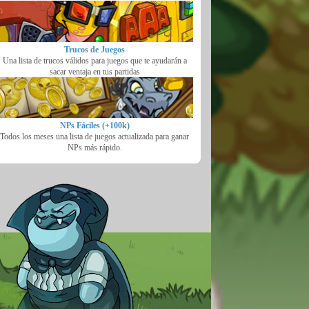
Trucos de Juegos
Una lista de trucos válidos para juegos que te ayudarán a
sacar ventaja en tus partidas
NPs Fáciles (+100k)
Todos los meses una lista de juegos actualizada para ganar
NPs más rápido.