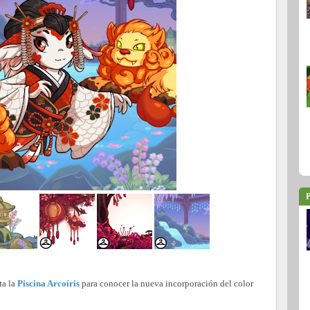
P
ta la
Piscina Arcoíris
para conocer la nueva incorporación del color