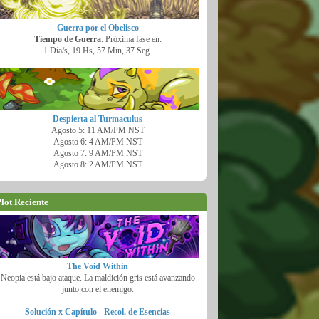
Guerra por el Obelisco
Tiempo de Guerra
. Próxima fase en:
1 Día/s, 19 Hs, 57 Min, 36 Seg.
Despierta al Turmaculus
Agosto 5: 11 AM/PM NST
Agosto 6: 4 AM/PM NST
Agosto 7: 9 AM/PM NST
Agosto 8: 2 AM/PM NST
lot Reciente
The Void Within
Neopia está bajo ataque. La maldición gris está avanzando
junto con el enemigo.
Solución x Capítulo
-
Recol. de Esencias