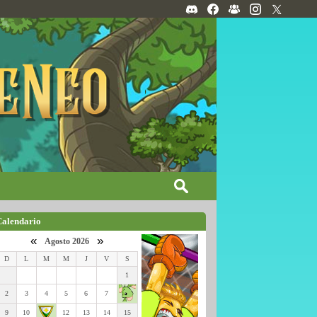
Calendario
«
»
Agosto 2026
D
L
M
M
J
V
S
1
2
3
4
5
6
7
9
10
12
13
14
15