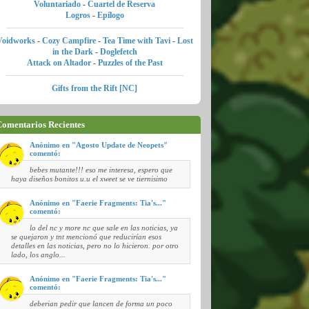
Voluntariado
-
Cuartel de Reserva
Logros
-
Epílogo
Voidworks
-
Cozy Campfire
-
Tea Time with Tavi
-
Lost
in the Dark
-
Doglefetch
Attack on Altador
-
Puzzles of the Past
Gifts from the Rift [NC]
omentarios Recientes
Anónimo en "Agosto Update de Neopets"
comentó:
bebes mutante!!! eso me interesa, espero que
haya diseños bonitos u.u el xweet se ve tiernisimo
Anónimo en "Faerie Fragments: Tia's..."
comentó:
lo del nc y more nc que sale en las noticias, ya
se quejaron y tnt mencionó que reducirían esos
detalles en las noticias, pero no lo hicieron. por otro
lado, los anglo...
Anónimo en "Faerie Fragments: Tia's..."
comentó:
deberian pedir que lancen de forma un poco