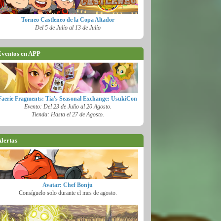
Torneo Castleneo de la Copa Altador
Del 5 de Julio al 13 de Julio
ventos en APP
Faerie Fragments: Tia's Seasonal Exchange: UsukiCon
Evento: Del 23 de Julio al 20 Agosto.
Tienda: Hasta el 27 de Agosto.
lertas
Avatar: Chef Bonju
Consíguelo solo durante el mes de agosto.