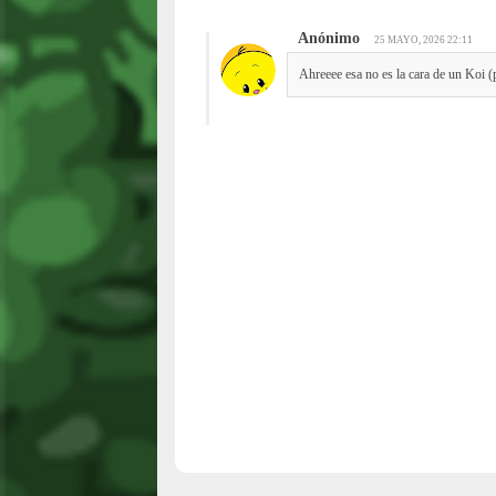
Anónimo
25 MAYO, 2026 22:11
Ahreeee esa no es la cara de un Koi (