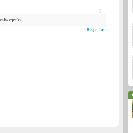
petday capsule)
Responder
T