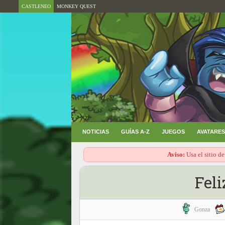
CASTLENEO
MONKEY QUEST
NOTICIAS
GUÍAS A-Z
JUEGOS
AVATARES
Aviso:
Usa el sitio de
Feli
Gonza