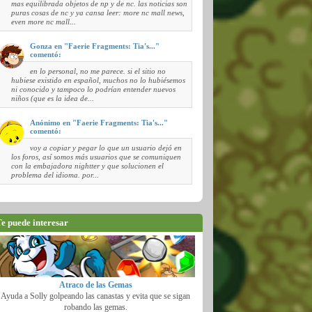
mas equilibrada objetos de np y de nc. las noticias son
puras cosas de nc y ya cansa leer: more nc mall news,
even more nc mall...
Gonza en "Faerie Fragments: Tia's..."
comentó:
en lo personal, no me parece. si el sitio no
hubiese existido en español, muchos no lo hubiésemos
ni conocido y tampoco lo podrían entender nuevos
niños (que es la idea de...
Anónimo en "Faerie Fragments: Tia's..."
comentó:
voy a copiar y pegar lo que un usuario dejó en
los foros, así somos más usuarios que se comuniquen
con la embajadora nightter y que solucionen el
problema del idioma. por...
e puede interesar
Atraco de las Gemas
Ayuda a Solly golpeando las canastas y evita que se sigan
robando las gemas.