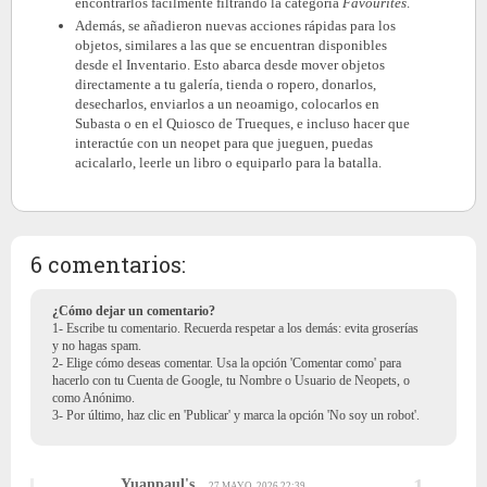
encontrarlos fácilmente filtrando la categoría
Favourites
.
Además, se añadieron nuevas acciones rápidas para los
objetos, similares a las que se encuentran disponibles
desde el Inventario. Esto abarca desde mover objetos
directamente a tu galería, tienda o ropero, donarlos,
desecharlos, enviarlos a un neoamigo, colocarlos en
Subasta o en el Quiosco de Trueques, e incluso hacer que
interactúe con un neopet para que jueguen, puedas
acicalarlo, leerle un libro o equiparlo para la batalla.
6 comentarios:
¿Cómo dejar un comentario?
1- Escribe tu comentario. Recuerda respetar a los demás: evita groserías
y no hagas spam.
2- Elige cómo deseas comentar. Usa la opción 'Comentar como' para
hacerlo con tu Cuenta de Google, tu Nombre o Usuario de Neopets, o
como Anónimo.
3- Por último, haz clic en 'Publicar' y marca la opción 'No soy un robot'.
Yuanpaul's
27 MAYO, 2026 22:39