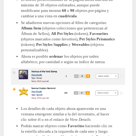
máximo de 30 objetos enlistados, aunque puede
modificarse para mostrar
60
o
90
objetos por página y
cambiar a una vista en
cuadricula
.
Se añadieron nuevas opciones al filtro de categorías:
Album Item
(objetos colecciones que pertenezcan al
Álbum de Sellos),
All Pet Styles
(tokens),
Favourites
(objetos marcados como favoritos),
Pet Styles Prismatics
(tokens),
Pet Styles Supplies
y
Wereables
(objetos
personalizables).
Ahora es posible
ordenar
los objetos por orden
alfabético, por cantidad o según su índice de rareza.
Los detalles de cada objeto ahora aparecerán en una
ventana emergente similar a la del inventario, al hacer
clic sobre él o en el enlace de
View Details
.
Podrás marcar objetos como
Favoritos
haciendo clic en
la estrella ubicada a la izquierda de cada uno y luego