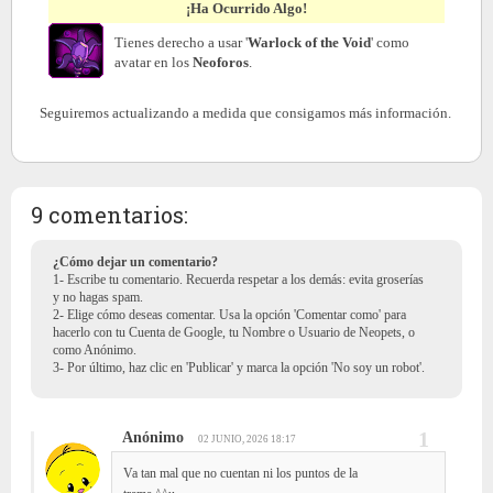
¡Ha Ocurrido Algo!
Tienes derecho a usar '
Warlock of the Void
' como
avatar en los
Neoforos
.
Seguiremos actualizando a medida que consigamos más información.
9 comentarios:
¿Cómo dejar un comentario?
1- Escribe tu comentario. Recuerda respetar a los demás: evita groserías
y no hagas spam.
2- Elige cómo deseas comentar. Usa la opción 'Comentar como' para
hacerlo con tu Cuenta de Google, tu Nombre o Usuario de Neopets, o
como Anónimo.
3- Por último, haz clic en 'Publicar' y marca la opción 'No soy un robot'.
Anónimo
02 JUNIO, 2026 18:17
Va tan mal que no cuentan ni los puntos de la