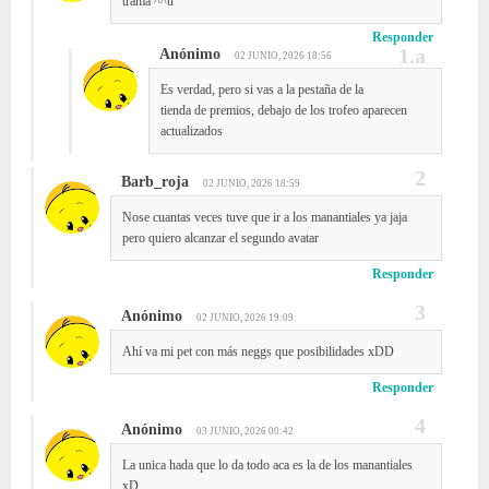
trama ^^u
Responder
Anónimo
02 JUNIO, 2026 18:56
Es verdad, pero si vas a la pestaña de la
tienda de premios, debajo de los trofeo aparecen
actualizados
Barb_roja
02 JUNIO, 2026 18:59
Nose cuantas veces tuve que ir a los manantiales ya jaja
pero quiero alcanzar el segundo avatar
Responder
Anónimo
02 JUNIO, 2026 19:09
Ahí va mi pet con más neggs que posibilidades xDD
Responder
Anónimo
03 JUNIO, 2026 00:42
La unica hada que lo da todo aca es la de los manantiales
xD