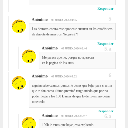
Responder
Anónimo
03 JUNIO, 2026 01:55
Las derrotas contra este oponente cuentan en las estadísticas
de derrota de nuestros Neopets???
Responder
Anónimo
03 JUNIO, 2026 02:46
Me parece que no, porque no aparecen
en la pagina de los stats
Anónimo
03 JUNIO, 2026 05:22
alguien sabe cuantos puntos le tienes que bajar para el arma
que te dan como ultimo premio? tengo miedo que por no
poder llegar a los 100 k antes de que lo derroten, no dejen
obtenerlo
Responder
Anónimo
03 JUNIO, 2026 05:47
100k le tenes que bajar, esta explicado