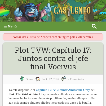
☰ Menú
Aviso:
Usa el sitio de Neopets.com en inglés para evitar errores.
Plot TVW: Capítulo 17:
Juntos contra el jefe
final Vocivus
Gonza
Junio 02, 2026
9 Comentarios
Ya está disponible el
Capítulo 17: A Glimmer Amidst the Grey
del
Plot: The Void Within
: Ozzy ve un destello de esperanza mientras su
hermana lucha incansablemente por liberarlo, un destello que brilla
aún más cuando algunos aliados inesperados se unen a la batalla.