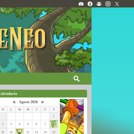
Calendario
«
»
Agosto 2026
D
L
M
M
J
V
S
1
2
3
4
5
6
7
9
10
12
13
14
15