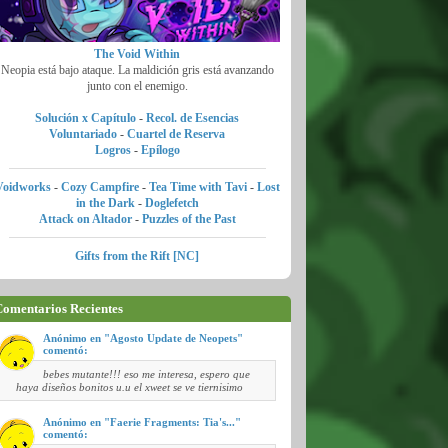
The Void Within
Neopia está bajo ataque. La maldición gris está avanzando
junto con el enemigo.
Solución x Capítulo
-
Recol. de Esencias
Voluntariado
-
Cuartel de Reserva
Logros
-
Epílogo
Voidworks
-
Cozy Campfire
-
Tea Time with Tavi
-
Lost
in the Dark
-
Doglefetch
Attack on Altador
-
Puzzles of the Past
Gifts from the Rift [NC]
omentarios Recientes
Anónimo en "Agosto Update de Neopets"
comentó:
bebes mutante!!! eso me interesa, espero que
haya diseños bonitos u.u el xweet se ve tiernisimo
Anónimo en "Faerie Fragments: Tia's..."
comentó: