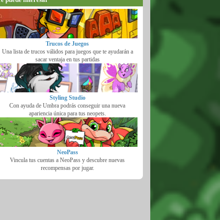
Trucos de Juegos
Una lista de trucos válidos para juegos que te ayudarán a
sacar ventaja en tus partidas
Styling Studio
Con ayuda de Umbra podrás conseguir una nueva
apariencia única para tus neopets.
NeoPass
Vincula tus cuentas a NeoPass y descubre nuevas
recompensas por jugar.