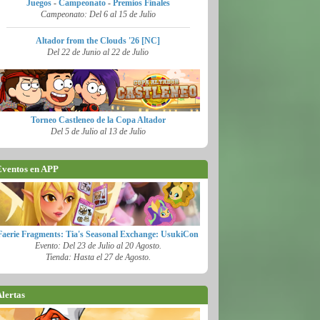
Juegos
-
Campeonato
-
Premios Finales
Campeonato: Del 6 al 15 de Julio
Altador from the Clouds '26 [NC]
Del 22 de Junio al 22 de Julio
Torneo Castleneo de la Copa Altador
Del 5 de Julio al 13 de Julio
ventos en APP
Faerie Fragments: Tia's Seasonal Exchange: UsukiCon
Evento: Del 23 de Julio al 20 Agosto.
Tienda: Hasta el 27 de Agosto.
lertas