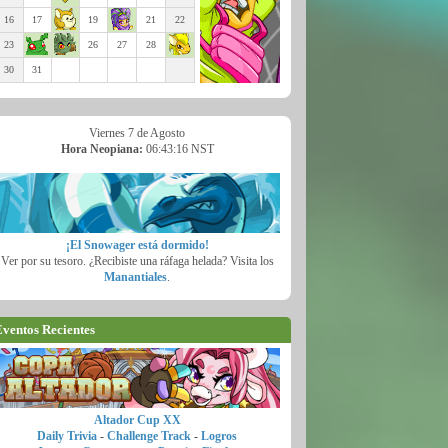
16
17
19
21
22
23
26
27
28
30
31
Viernes 7 de Agosto
Hora Neopiana:
06:43:18 NST
¡El Snowager está dormido!
Ver por su tesoro. ¿Recibiste una ráfaga helada? Visita los
Manantiales
.
ventos Recientes
Altador Cup XX
Daily Trivia
-
Challenge Track
-
Logros