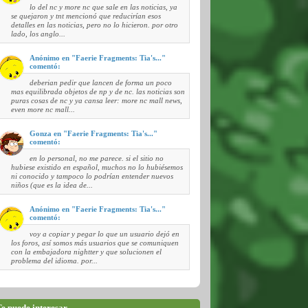
lo del nc y more nc que sale en las noticias, ya
se quejaron y tnt mencionó que reducirían esos
detalles en las noticias, pero no lo hicieron. por otro
lado, los anglo...
Anónimo en "Faerie Fragments: Tia's..."
comentó:
deberian pedir que lancen de forma un poco
mas equilibrada objetos de np y de nc. las noticias son
puras cosas de nc y ya cansa leer: more nc mall news,
even more nc mall...
Gonza en "Faerie Fragments: Tia's..."
comentó:
en lo personal, no me parece. si el sitio no
hubiese existido en español, muchos no lo hubiésemos
ni conocido y tampoco lo podrían entender nuevos
niños (que es la idea de...
Anónimo en "Faerie Fragments: Tia's..."
comentó:
voy a copiar y pegar lo que un usuario dejó en
los foros, así somos más usuarios que se comuniquen
con la embajadora nightter y que solucionen el
problema del idioma. por...
e puede interesar