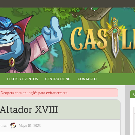
PLOTS Y EVENTOS
CENTRO DE NC
CONTACTO
 Neopets.com en inglés para evitar errores.
Altador XVIII
onza
Mayo 01, 2023