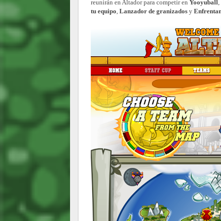
reunirán en Altador para competir en
Yooyuball
,
tu equipo
,
Lanzador de granizados
y
Enfrentam