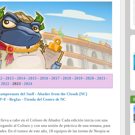
12
-
2013
-
2014
-
2015
-
2016
-
2017
-
2018
-
2019
-
2020
-
2021
-
2022
-
2023
-
2024
ampeonato del Staff
-
Altador from the Clouds [NC]
E
P+F
-
Reglas
-
Tienda del Centro de NC
leva a cabo en el Coliseo de Altador. Cada edición inicia con una
legando al Coliseo y con una sesión de práctica de una semana, para
des. En el torneo de este año, 18 equipos de las tierras de Neopia se