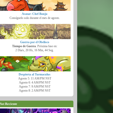
Avatar: Chef Bonju
Consíguelo solo durante el mes de agosto.
Guerra por el Obelisco
Tiempo de Guerra
. Próxima fase en:
2 Día/s, 20 Hs, 16 Min, 42 Seg.
Despierta al Turmaculus
Agosto 5: 11 AM/PM NST
Agosto 6: 4 AM/PM NST
Agosto 7: 9 AM/PM NST
Agosto 8: 2 AM/PM NST
lot Reciente