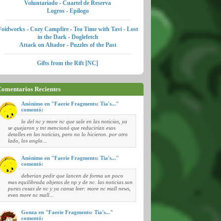
Voluntariado
-
Cuartel de Reserva
Logros
-
Epílogo
Voidworks
-
Cozy Campfire
-
Tea Time with Tavi
-
Lost
in the Dark
-
Doglefetch
Attack on Altador
-
Puzzles of the Past
Gifts from the Rift [NC]
omentarios Recientes
Anónimo en "Faerie Fragments: Tia's..."
comentó:
lo del nc y more nc que sale en las noticias, ya
se quejaron y tnt mencionó que reducirían esos
detalles en las noticias, pero no lo hicieron. por otro
lado, los anglo...
Anónimo en "Faerie Fragments: Tia's..."
comentó:
deberian pedir que lancen de forma un poco
mas equilibrada objetos de np y de nc. las noticias son
puras cosas de nc y ya cansa leer: more nc mall news,
even more nc mall...
Gonza en "Faerie Fragments: Tia's..."
comentó: