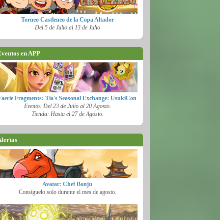
Torneo Castleneo de la Copa Altador
Del 5 de Julio al 13 de Julio
ventos en APP
Faerie Fragments: Tia's Seasonal Exchange: UsukiCon
Evento: Del 23 de Julio al 20 Agosto.
Tienda: Hasta el 27 de Agosto.
lertas
Avatar: Chef Bonju
Consíguelo solo durante el mes de agosto.