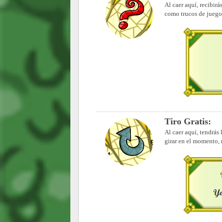
Al caer aquí, recibir
como trucos de juego
Tiro Gratis:
Al caer aquí, tendrás
girar en el momento, 