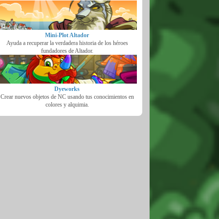
Mini-Plot Altador
Ayuda a recuperar la verdadera historia de los héroes
fundadores de Altador.
Dyeworks
Crear nuevos objetos de NC usando tus conocimientos en
colores y alquimia.