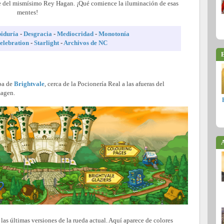
te del mismísimo Rey Hagan. ¡Qué comience la iluminación de esas
mentes!
iduría
-
Desgracia
-
Mediocridad
-
Monotonía
elebration
-
Starlight
-
Archivos de NC
E
pa de
Brightvale
, cerca de la Pocionería Real a las afueras del
magen.
A
 las últimas versiones de la rueda actual. Aquí aparece de colores