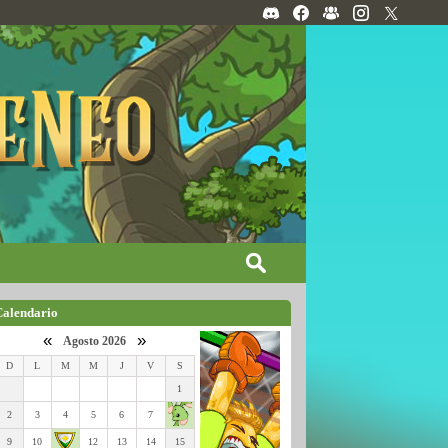
Calendario
«
»
Agosto 2026
D
L
M
M
J
V
S
1
2
3
4
5
6
7
9
10
12
13
14
15