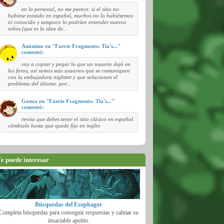
en lo personal, no me parece. si el sitio no
hubiese existido en español, muchos no lo hubiésemos
ni conocido y tampoco lo podrían entender nuevos
niños (que es la idea de...
Anónimo en "Faerie Fragments: Tia's..."
comentó:
voy a copiar y pegar lo que un usuario dejó en
los foros, así somos más usuarios que se comuniquen
con la embajadora nightter y que solucionen el
problema del idioma. por...
Gonza en "Faerie Fragments: Tia's..."
comentó:
revisa que debes tener el sitio clásico en español.
cámbialo hasta que quede fijo en ingles
e puede interesar
Búsquedas del Esophagor
Completa búsquedas para conseguir respuestas y calmar su
insaciable apetito.