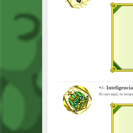
+/- Inteligencia
Al caer aquí, tu neop