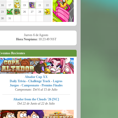
16
17
19
21
22
23
26
27
28
30
31
Jueves 6 de Agosto
Hora Neopiana:
10:23:50 NST
ventos Recientes
Altador Cup XX
Daily Trivia
-
Challenge Track
-
Logros
Juegos
-
Campeonato
-
Premios Finales
Campeonato: Del 6 al 15 de Julio
Altador from the Clouds '26 [NC]
Del 22 de Junio al 22 de Julio