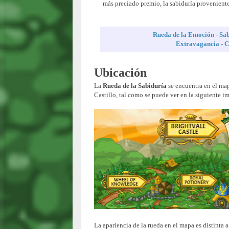
más preciado premio, la sabiduría provenien
Rueda de la Emoción
-
Sab
Extravagancia
-
C
Ubicación
La
Rueda de la Sabiduría
se encuentra en el ma
Castillo, tal como se puede ver en la siguiente i
La apariencia de la rueda en el mapa es distinta a