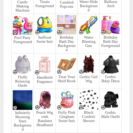
Treats
Water Slide
Balloon
Candy
Candied
Foreground
Backgroun
Arch
Making
Popcorn
d
Machine
Sailboat
Birthday
Water
Birthday
Pool Party
Swim Suit
Bath Day
Blasting
Bath Day
Foreground
Backgroun
Gun
Foreground
d
Treat Your
Gothic Girl
Gothic
Fluffy
Handheld
Shelf Book
Wig
Bday Dress
Relaxing
Fragrance
Outfit
Peach Wig
Frilly Pink
Black
Gothic
Infinitely
with
Gingham
Confetti
Male Outfit
Shooting
Bandana
Swim Suit
Shower
Stars
Headband
Backgroun
d