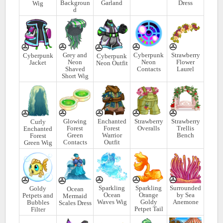
Backgroun
Garland
Dress
Wig
d
Grey and
Cyberpunk
Strawberry
Cyberpunk
Cyberpunk
Neon
Neon
Flower
Jacket
Neon Outfit
Shaved
Contacts
Laurel
Short Wig
Glowing
Enchanted
Strawberry
Strawberry
Curly
Forest
Forest
Overalls
Trellis
Enchanted
Green
Warrior
Bench
Forest
Contacts
Outfit
Green Wig
Sparkling
Sparkling
Surrounded
Goldy
Ocean
Ocean
Orange
by Sea
Petpets and
Mermaid
Waves Wig
Goldy
Anemone
Bubbles
Scales Dress
Petpet Tail
Filter