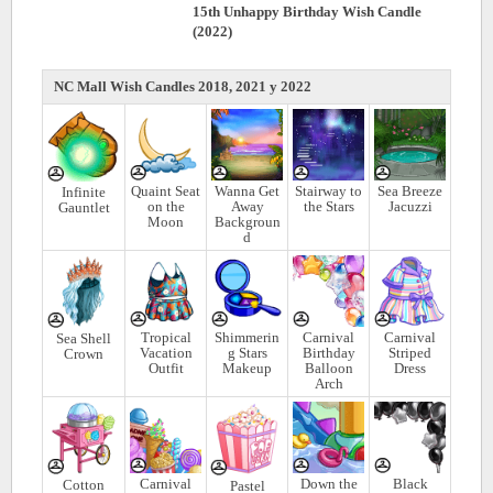
15th Unhappy Birthday Wish Candle
(2022)
NC Mall Wish Candles 2018, 2021 y 2022
Quaint Seat
Wanna Get
Stairway to
Sea Breeze
Infinite
on the
Away
the Stars
Jacuzzi
Gauntlet
Moon
Backgroun
d
Tropical
Shimmerin
Carnival
Carnival
Sea Shell
Vacation
g Stars
Birthday
Striped
Crown
Outfit
Makeup
Balloon
Dress
Arch
Carnival
Down the
Black
Cotton
Pastel