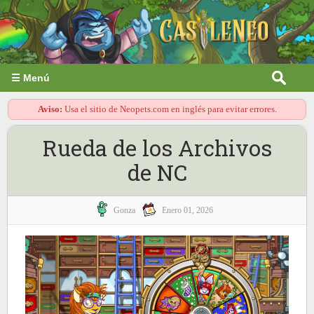
☰ Menú
Aviso:
Usa el sitio de Neopets.com en inglés para evitar errores.
Rueda de los Archivos
de NC
Gonza
Enero 01, 2026