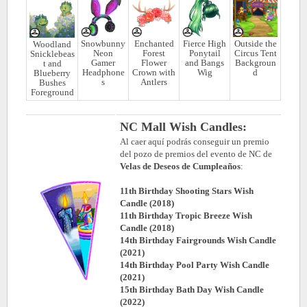
Snowbunny
Enchanted
Fierce High
Outside the
Woodland
Neon
Forest
Ponytail
Circus Tent
Snicklebeas
Gamer
Flower
and Bangs
Backgroun
t and
Headphone
Crown with
Wig
d
Blueberry
s
Antlers
Bushes
Foreground
NC Mall Wish Candles:
Al caer aquí podrás conseguir un premio
del pozo de premios del evento de NC de
Velas de Deseos de Cumpleaños
:
11th Birthday Shooting Stars Wish
Candle (2018)
11th Birthday Tropic Breeze Wish
Candle (2018)
14th Birthday Fairgrounds Wish Candle
(2021)
14th Birthday Pool Party Wish Candle
(2021)
15th Birthday Bath Day Wish Candle
(2022)