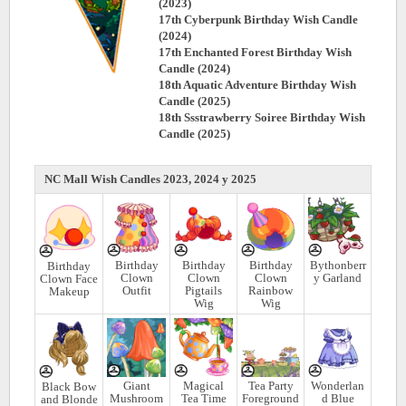
(2023)
17th Cyberpunk Birthday Wish Candle
(2024)
17th Enchanted Forest Birthday Wish
Candle (2024)
18th Aquatic Adventure Birthday Wish
Candle (2025)
18th Ssstrawberry Soiree Birthday Wish
Candle (2025)
NC Mall Wish Candles 2023, 2024 y 2025
Birthday
Birthday
Birthday
Bythonberr
Birthday
Clown
Clown
Clown
y Garland
Clown Face
Outfit
Pigtails
Rainbow
Makeup
Wig
Wig
Giant
Magical
Tea Party
Wonderlan
Black Bow
Mushroom
Tea Time
Foreground
d Blue
and Blonde