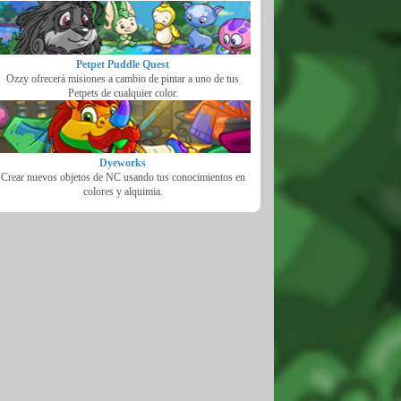
Petpet Puddle Quest
Ozzy ofrecerá misiones a cambio de pintar a uno de tus
Petpets de cualquier color.
Dyeworks
Crear nuevos objetos de NC usando tus conocimientos en
colores y alquimia.