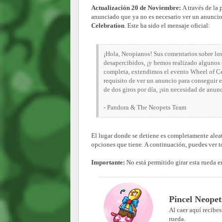
Actualización 20 de Noviembre:
A través de la
anunciado que ya no es necesario ver un anuncio
Celebration
. Este ha sido el mensaje oficial:
¡Hola, Neopianos! Sus comentarios sobre los
desapercibidos, ¡y hemos realizado algunos 
completa, extendimos el evento Wheel of Ce
requisito de ver un anuncio para conseguir e
de dos giros por día, ¡sin necesidad de anunc
- Pandora & The Neopets Team
El lugar donde se detiene es completamente aleato
opciones que tiene. A continuación, puedes ver to
Importante:
No está permitido girar esta rueda e
Pincel Neopet
Al caer aquí recibe
rueda.