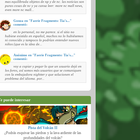
mas equilibrada objetos de np y de nc. las noticias son
puras cosas de nc y ya cansa leer: more nc mall news,
even more nc mall...
Gonza en "Faerie Fragments: Tia's..."
comentó:
en lo personal, no me parece. si el sitio no
hubiese existido en español, muchos no lo hubiésemos
ni conocido y tampoco lo podrían entender nuevos
niños (que es la idea de...
Anónimo en "Faerie Fragments: Tia's..."
comentó:
voy a copiar y pegar lo que un usuario dejó en
los foros, así somos más usuarios que se comuniquen
con la embajadora nightter y que solucionen el
problema del idioma. por...
e puede interesar
Pista del Volcán II
¿Podrás esquivar las piedras y la lava ardiente de las
profundidades del volcán?