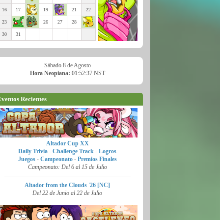
16
17
19
21
22
23
26
27
28
30
31
Sábado 8 de Agosto
Hora Neopiana:
01:52:38 NST
ventos Recientes
Altador Cup XX
Daily Trivia
-
Challenge Track
-
Logros
Juegos
-
Campeonato
-
Premios Finales
Campeonato: Del 6 al 15 de Julio
Altador from the Clouds '26 [NC]
Del 22 de Junio al 22 de Julio