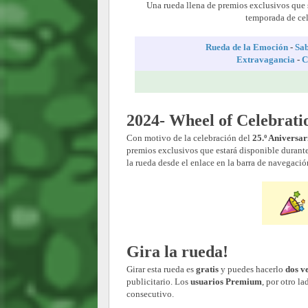
Una rueda llena de premios exclusivos que 
temporada de ce
Rueda de la Emoción
-
Sab
Extravagancia
-
C
2024- Wheel of Celebrati
Con motivo de la celebración del
25.º Aniversar
premios exclusivos que estará disponible durant
la rueda desde el enlace en la barra de navegaci
Gira la rueda!
Girar esta rueda es
gratis
y puedes hacerlo
dos ve
publicitario. Los
usuarios Premium
, por otro l
consecutivo.