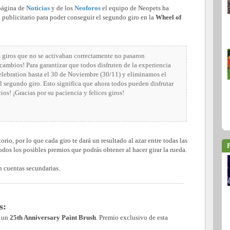
 página de
Noticias
y de los
Neoforos
el equipo de Neopets ha
 publicitario para poder conseguir el segundo giro en la
Wheel of
 giros que no se activaban correctamente no pasaron
cambios! Para garantizar que todos disfruten de la experiencia
lebration hasta el 30 de Noviembre (30/11) y eliminamos el
l segundo giro. Esto significa que ahora todos pueden disfrutar
ios! ¡Gracias por su paciencia y felices giros!
rio, por lo que cada giro te dará un resultado al azar entre todas las
P
dos los posibles premios que podrás obtener al hacer girar la rueda.
n cuentas secundarias.
s:
s un
25th Anniversary Paint Brush
. Premio exclusivo de esta