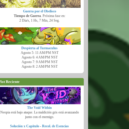
Guerra por el Obelisco
Tiempo de Guerra
. Próxima fase en:
2 Día/s, 1 Hs, 7 Min, 22 Seg.
Despierta al Turmaculus
Agosto 5: 11 AM/PM NST
Agosto 6: 4 AM/PM NST
Agosto 7: 9 AM/PM NST
Agosto 8: 2 AM/PM NST
lot Reciente
The Void Within
Neopia está bajo ataque. La maldición gris está avanzando
junto con el enemigo.
Solución x Capítulo
-
Recol. de Esencias