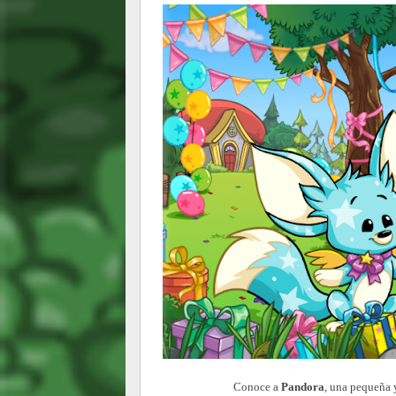
Conoce a
Pandora
, una pequeña 