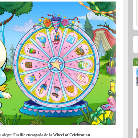
E
y alegre
Faellie
encargada de la
Wheel of Celebration
.