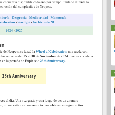
se encuentra disponible cada año por tiempo limitado durante la
lebración del cumpleaños de Neopets.
iduría
-
Desgracia
-
Mediocridad
-
Monotonía
elebration
-
Starlight
-
Archivos de NC
E
2024
-
2025
on
io
de Neopets, se lanzó la
Wheel of Celebration
, una rueda con
e las semanas del
15 al 30 de Noviembre de 2024
. Puedes acceder a
ón en la pestaña de
Explore
>
25th Anniversary
.
A
ces al día
. Una vez gratis y otra luego de ver un anuncio
ado, no necesitan ver un anuncio para obtener su segundo tiro