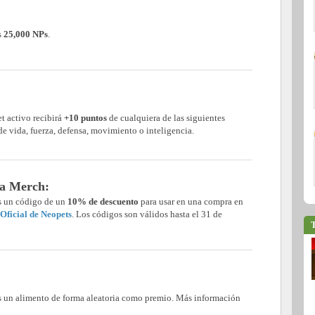
s
25,000 NPs
.
et activo recibirá
+10 puntos
de cualquiera de las siguientes
de vida, fuerza, defensa, movimiento o inteligencia.
ra Merch:
ás un código de un
10% de descuento
para usar en una compra en
Oficial de Neopets
. Los códigos son válidos hasta el 31 de
T
ás un alimento de forma aleatoria como premio. Más información