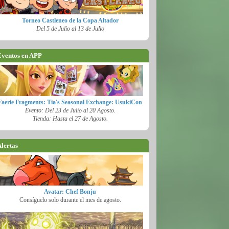
Torneo Castleneo de la Copa Altador
Del 5 de Julio al 13 de Julio
ventos en APP
Faerie Fragments: Tia's Seasonal Exchange: UsukiCon
Evento: Del 23 de Julio al 20 Agosto.
Tienda: Hasta el 27 de Agosto.
lertas
Avatar: Chef Bonju
Consíguelo solo durante el mes de agosto.