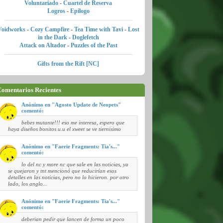
Voluntariado
-
Cuartel de Reserva
Logros
-
Epílogo
Voidworks
-
Cozy Campfire
-
Tea Time with Tavi
-
Lost
in the Dark
-
Doglefetch
Attack on Altador
-
Puzzles of the Past
Gifts from the Rift [NC]
omentarios Recientes
Anónimo en "Agosto Update de Neopets"
comentó:
bebes mutante!!! eso me interesa, espero que
haya diseños bonitos u.u el xweet se ve tiernisimo
Anónimo en "Faerie Fragments: Tia's..."
comentó:
lo del nc y more nc que sale en las noticias, ya
se quejaron y tnt mencionó que reducirían esos
detalles en las noticias, pero no lo hicieron. por otro
lado, los anglo...
Anónimo en "Faerie Fragments: Tia's..."
comentó:
deberian pedir que lancen de forma un poco