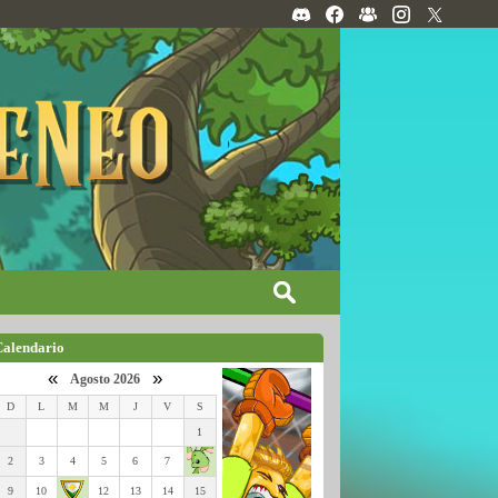
Calendario
«
»
Agosto 2026
D
L
M
M
J
V
S
1
2
3
4
5
6
7
9
10
12
13
14
15