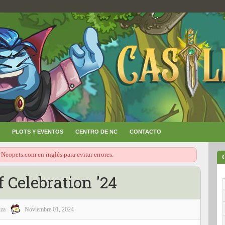
PLOTS Y EVENTOS
CENTRO DE NC
CONTACTO
 Neopets.com en inglés para evitar errores.
 Celebration '24
za
Noviembre 01, 2024